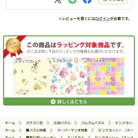
※レビューを書くには
ログイン
が必要です。
ホーム
カテゴリ別
立体パズル
クムクムパズル
ピンクヨッシー 
ホーム
■パズル特集
スーパーマリオ特集
ピンクヨッシー (スーパーマ
ホーム
■取り扱いメーカー
エンスカイ
ピンクヨッシー (スーパーマリ