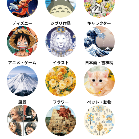
ディズニー
ジブリ作品
キャラクター
アニメ・ゲーム
イラスト
日本画・吉祥柄
風景
フラワー
ペット・動物