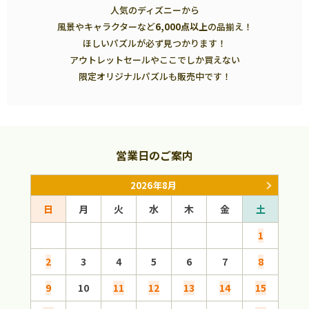
人気のディズニーから
風景やキャラクターなど
6,000点以上
の品揃え！
ほしいパズルが必ず見つかります！
アウトレットセールやここでしか買えない
限定オリジナルパズルも販売中です！
営業日のご案内
2026年8月
日
月
火
水
木
金
土
日
1
2
3
4
5
6
7
8
6
9
10
11
12
13
14
15
13