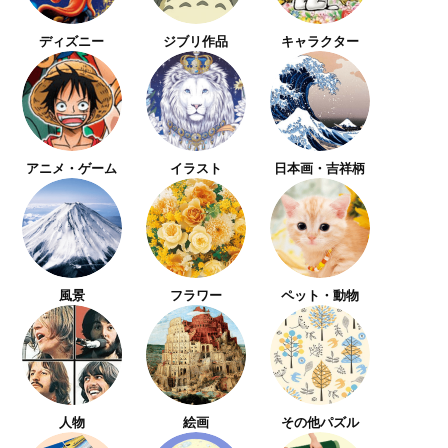
ディズニー
ジブリ作品
キャラクター
アニメ・ゲーム
イラスト
日本画・吉祥柄
風景
フラワー
ペット・動物
人物
絵画
その他パズル