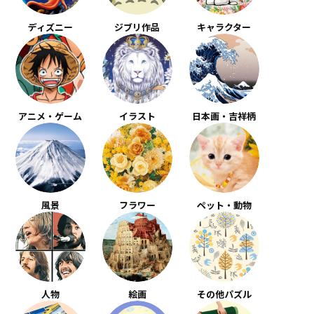
ディズニー
ジブリ作品
キャラクター
アニメ・ゲーム
イラスト
日本画・吉祥柄
風景
フラワー
ペット・動物
人物
絵画
その他パズル