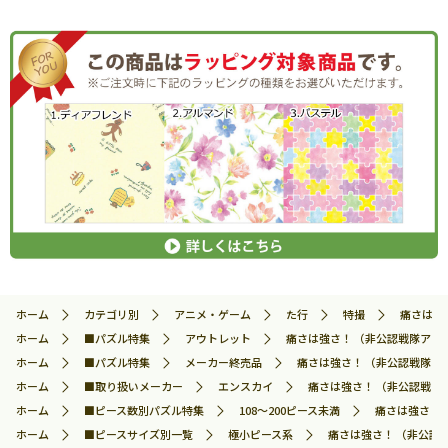
ホーム
カテゴリ別
アニメ・ゲーム
た行
特撮
痛さは強さ
ホーム
■パズル特集
アウトレット
痛さは強さ！ （非公認戦隊アキバレ
ホーム
■パズル特集
メーカー終売品
痛さは強さ！ （非公認戦隊アキバ
ホーム
■取り扱いメーカー
エンスカイ
痛さは強さ！ （非公認戦隊アキ
ホーム
■ピース数別パズル特集
108～200ピース未満
痛さは強さ！ 
ホーム
■ピースサイズ別一覧
極小ピース系
痛さは強さ！ （非公認戦