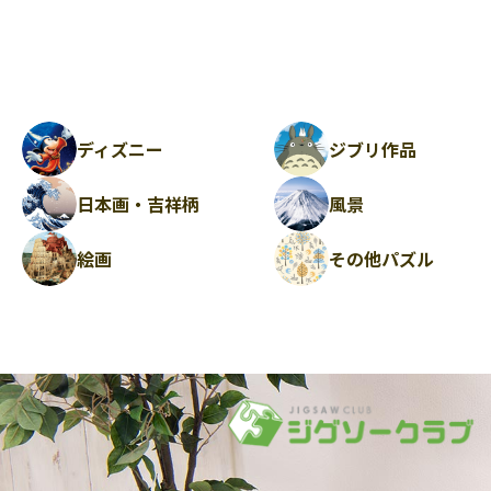
ディズニー
ジブリ作品
日本画・吉祥柄
風景
絵画
その他パズル