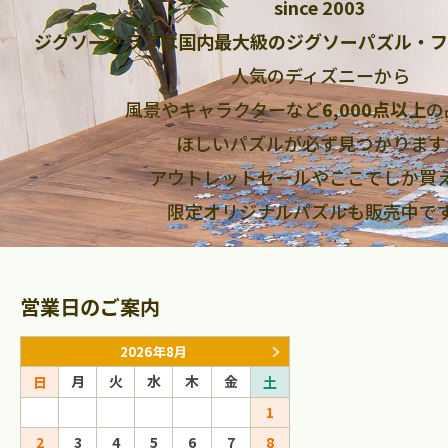
since 2003
ジグソークラブは国内最大級のジグソーパズル・フ
人気のディズニーから
風景やキャラクターなど
6,000点以上
の
ほしいパズルが必ず見つかります
アウトレットセールやここでしか買
限定オリジナルパズルも販売中で
営業日のご案内
2026年8月
2026年9
月
火
水
木
金
月
火
水
日
土
日
1
1
2
2
3
4
5
6
7
8
6
7
8
9