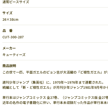
通常ピースサイズ
サイズ
26×38cm
品 番
CUT-300-287
メーカー
キューティーズ
商品説明
この世で一匹、平面ガエルのピョン吉が大活躍の『ど根性ガエル』がジ
週刊少年ジャンプ（集英社）に、1970年～1976年まで連載された。
続編として「新・ど根性ガエル」が月刊少年ジャンプ1981年9月号から
単行本はジャンプコミックス 全27巻、（ジャンプコミックス版 全2
近年の名作の電子書籍化に伴い、単行本未収録だった作品が単行本未