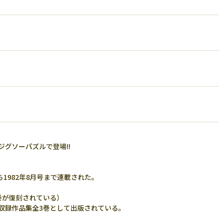
グソーパズルで登場!!
1982年8月号まで連載された。
7巻が復刻されている）
収録作品集全3巻として出版されている。