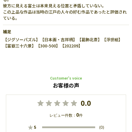
彼方に見える富士は本来見える位置と矛盾していない。
この上品な作品は当時の江戸の人々の好む作品であったと評価され
ている。
補足
【ジグソーパズル】【日本画・吉祥柄】【葛飾北斎】【浮世絵】
【富嶽三十六景】【300-500】【202209】
Customer’s voice
お客様の声
0.0
0
レビュー件数：
件
★
5
(0)