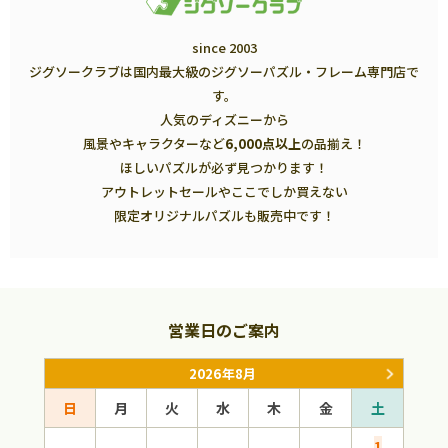
since 2003
ジグソークラブは国内最大級のジグソーパズル・フレーム専門店で
す。
人気のディズニーから
風景やキャラクターなど
6,000点以上
の品揃え！
ほしいパズルが必ず見つかります！
アウトレットセールやここでしか買えない
限定オリジナルパズルも販売中です！
営業日のご案内
2026年8月
日
月
火
水
木
金
土
日
1