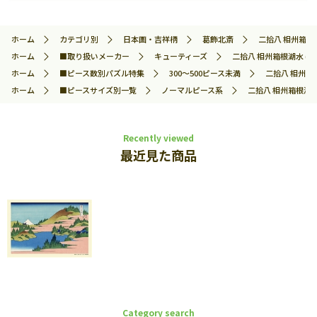
ホーム
カテゴリ別
日本画・吉祥柄
葛飾北斎
二拾八 相州箱根湖
ホーム
■取り扱いメーカー
キューティーズ
二拾八 相州箱根湖水 (そ
ホーム
■ピース数別パズル特集
300～500ピース未満
二拾八 相州箱根
ホーム
■ピースサイズ別一覧
ノーマルピース系
二拾八 相州箱根湖水
Recently viewed
最近見た商品
Category search