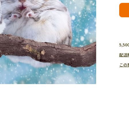
5,
配送
この