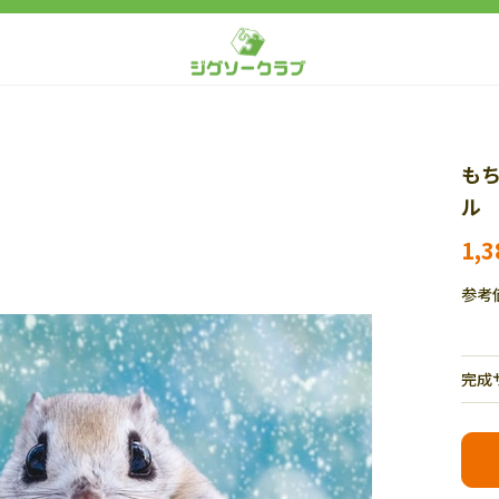
も
ル 
1,
参考
完成