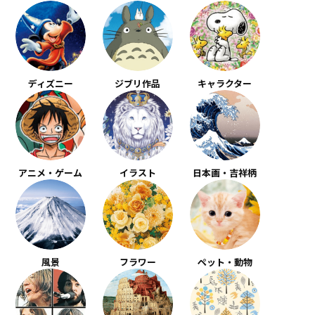
ディズニー
ジブリ作品
キャラクター
アニメ・ゲーム
イラスト
日本画・吉祥柄
風景
フラワー
ペット・動物