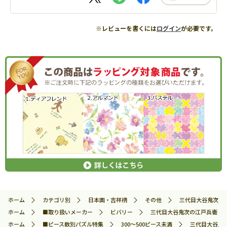
※レビューを書くには
ログイン
が必要です。
ホーム
カテゴリ別
日本画・吉祥柄
その他
三代目大谷鬼次の江戸
ホーム
■取り扱いメーカー
ビバリー
三代目大谷鬼次の江戸兵衛 （写楽
ホーム
■ピース数別パズル特集
300～500ピース未満
三代目大谷鬼次