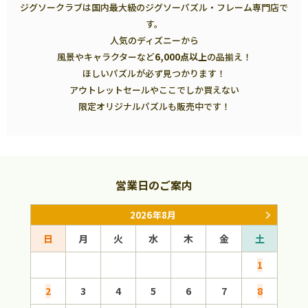
ジグソークラブは国内最大級のジグソーパズル・フレーム専門店で
す。
人気のディズニーから
風景やキャラクターなど
6,000点以上
の品揃え！
ほしいパズルが必ず見つかります！
アウトレットセールやここでしか買えない
限定オリジナルパズルも販売中です！
営業日のご案内
2026年8月
日
月
火
水
木
金
土
日
1
2
3
4
5
6
7
8
6