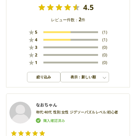
4.5
2
レビュー件数：
件
★
5
(1)
★
4
(1)
★
3
(0)
★
2
(0)
★
1
(0)
絞り込み
表示：新しい順
なおちゃん
年代:
40代
性別:
女性
ジグソーパズルレベル:
初心者