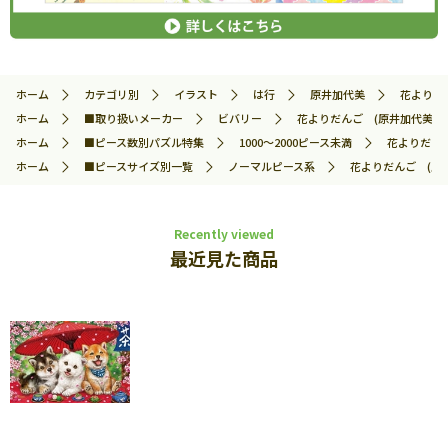
ホーム
カテゴリ別
イラスト
は行
原井加代美
花よりだん
ホーム
■取り扱いメーカー
ビバリー
花よりだんご (原井加代美) 10
ホーム
■ピース数別パズル特集
1000～2000ピース未満
花よりだんご
ホーム
■ピースサイズ別一覧
ノーマルピース系
花よりだんご (原井加
Recently viewed
最近見た商品