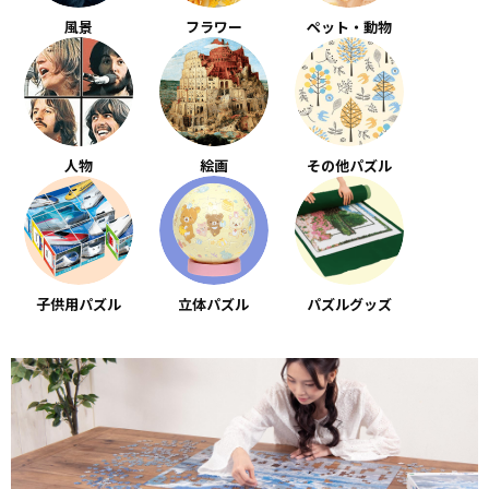
風景
フラワー
ペット・動物
人物
絵画
その他パズル
子供用パズル
立体パズル
パズルグッズ