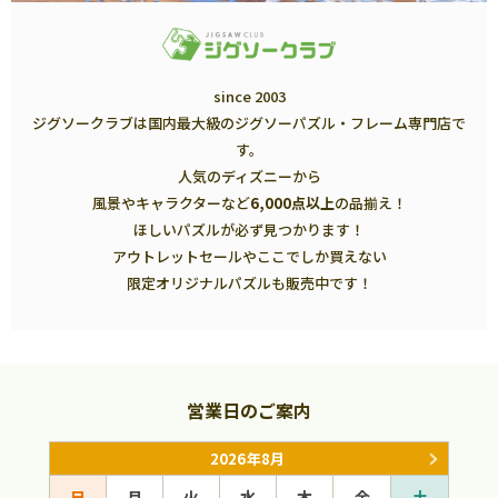
since 2003
ジグソークラブは国内最大級のジグソーパズル・フレーム専門店で
す。
人気のディズニーから
風景やキャラクターなど
6,000点以上
の品揃え！
ほしいパズルが必ず見つかります！
アウトレットセールやここでしか買えない
限定オリジナルパズルも販売中です！
営業日のご案内
2026年8月
日
月
火
水
木
金
土
日