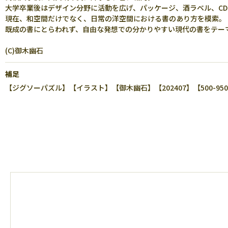
大学卒業後はデザイン分野に活動を広げ、パッケージ、酒ラベル、C
現在、和空間だけでなく、日常の洋空間における書のあり方を模索。
既成の書にとらわれず、自由な発想での分かりやすい現代の書をテー
(C)御木幽石
補足
【ジグソーパズル】【イラスト】【御木幽石】【202407】【500-