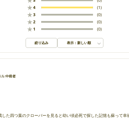
★
5
(0)
★
4
(1)
★
3
(0)
★
2
(0)
★
1
(0)
絞り込み
表示：新しい順
ル:
中級者
成した四つ葉のクローバーを見ると幼い頃必死で探した記憶も蘇って幸