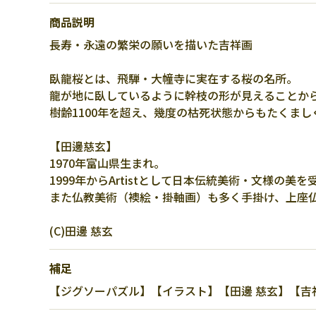
商品説明
長寿・永遠の繁栄の願いを描いた吉祥画
臥龍桜とは、飛騨・大幢寺に実在する桜の名所。
龍が地に臥しているように幹枝の形が見えることか
樹齢1100年を超え、幾度の枯死状態からもたくま
【田邊慈玄】
1970年富山県生まれ。
1999年からArtistとして日本伝統美術・文様の
また仏教美術（襖絵・掛軸画）も多く手掛け、上座
(C)田邊 慈玄
補足
【ジグソーパズル】【イラスト】【田邊 慈玄】【吉祥画