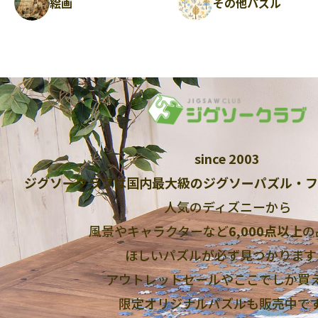
絵画
その他パズル
since 2003
ジグソークラブは国内最大級のジグソーパズル・フ
人気のディズニーから
風景やキャラクターなど
6,000点以上
の
ほしいパズルが必ず見つかります
アウトレットセールやここでしか買
限定オリジナルパズルも販売中で