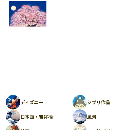
ディズニー
ジブリ作品
日本画・吉祥柄
風景