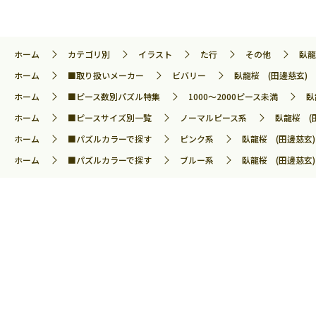
ホーム
カテゴリ別
イラスト
た行
その他
臥龍
ホーム
■取り扱いメーカー
ビバリー
臥龍桜 (田邊慈玄) 1
ホーム
■ピース数別パズル特集
1000～2000ピース未満
臥
ホーム
■ピースサイズ別一覧
ノーマルピース系
臥龍桜 (田
ホーム
■パズルカラーで探す
ピンク系
臥龍桜 (田邊慈玄) 
ホーム
■パズルカラーで探す
ブルー系
臥龍桜 (田邊慈玄) 