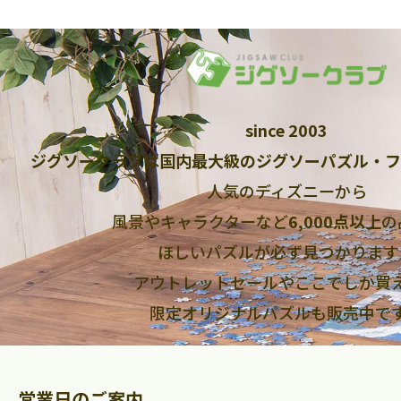
since 2003
ジグソークラブは国内最大級のジグソーパズル・フ
人気のディズニーから
風景やキャラクターなど
6,000点以上
の
ほしいパズルが必ず見つかります
アウトレットセールやここでしか買
限定オリジナルパズルも販売中で
営業日のご案内