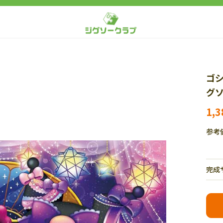
ゴシ
グソ
1,
参考
完成