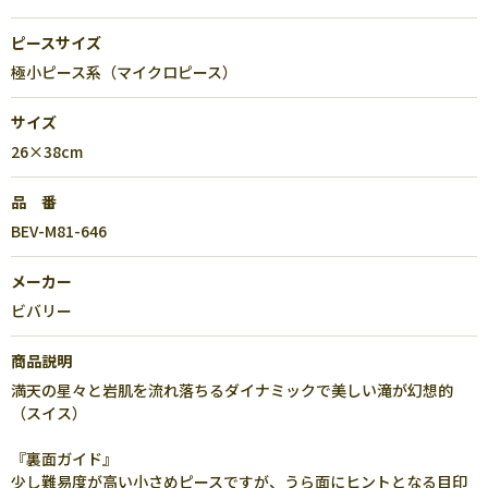
ピースサイズ
極小ピース系（マイクロピース）
サイズ
26×38cm
品 番
BEV-M81-646
メーカー
ビバリー
商品説明
満天の星々と岩肌を流れ落ちるダイナミックで美しい滝が幻想的
（スイス）
『裏面ガイド』
少し難易度が高い小さめピースですが、うら面にヒントとなる目印