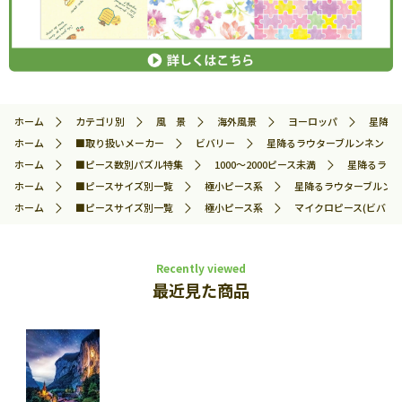
ホーム
カテゴリ別
風 景
海外風景
ヨーロッパ
星降るラ
ホーム
■取り扱いメーカー
ビバリー
星降るラウターブルンネン 100
ホーム
■ピース数別パズル特集
1000～2000ピース未満
星降るラウタ
ホーム
■ピースサイズ別一覧
極小ピース系
星降るラウターブルンネン 
ホーム
■ピースサイズ別一覧
極小ピース系
マイクロピース(ビバリー
Recently viewed
最近見た商品