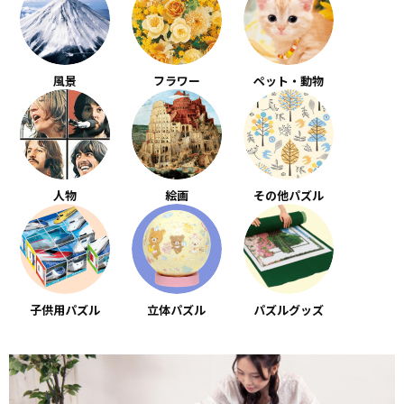
風景
フラワー
ペット・動物
人物
絵画
その他パズル
子供用パズル
立体パズル
パズルグッズ