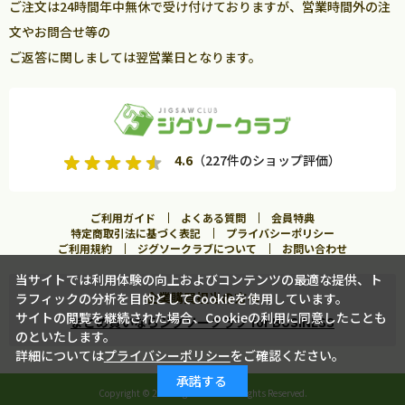
ご注文は24時間年中無休で受け付けておりますが、営業時間外の注
文やお問合せ等の
ご返答に関しましては翌営業日となります。
4.6
（227件のショップ評価）
ご利用ガイド
よくある質問
会員特典
特定商取引法に基づく表記
プライバシーポリシー
ご利用規約
ジグソークラブについて
お問い合わせ
当サイトでは利用体験の向上およびコンテンツの最適な提供、ト
企業購買担当の方へ
ラフィックの分析を目的としてCookieを使用しています。
カートに入れる
サイトの閲覧を継続された場合、Cookieの利用に同意したことも
まとめ買いならジグソークラブ for BUSINESS
のといたします。
詳細については
プライバシーポリシー
をご確認ください。
この商品に合うフレームを見る
承諾する
Copyright ©
2026 Jigsawclub. All Rights Reserved.