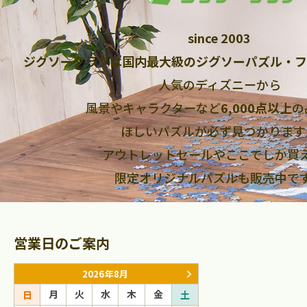
since 2003
ジグソークラブは国内最大級のジグソーパズル・フ
人気のディズニーから
風景やキャラクターなど
6,000点以上
の
ほしいパズルが必ず見つかります
アウトレットセールやここでしか買
限定オリジナルパズルも販売中で
営業日のご案内
2026年8月
2026年9
月
火
水
木
金
月
火
水
日
土
日