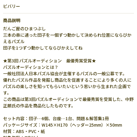
ビバリー
商品説明
だんご屋のひまつぶし
三本の串に通った団子を一個ずつ動かして決められ位置にならびか
えるパズル
団子を1つずつ動かしてならびかえしてね
★第3回 パズルオーディション 最優秀賞受賞★
パズルオーディションとは？
一般社団法人日本パズル協会が主催するパズルの一般公募です。
優れたパズル作品を発掘し商品化を促進することにより多くの人に
パズルの楽しさを知ってもらいたいという思いから生まれた企画で
す。
この商品は第3回パズルオーディションで最優秀賞を受賞した、中野
正朗氏の作品を商品化したものです。
セット内容：団子…6個、台座…1台、問題＆解答集1冊
パッケージサイズ：W145×H170（ヘッダー25mm）×50mm
材質：ABS・PVC・紙