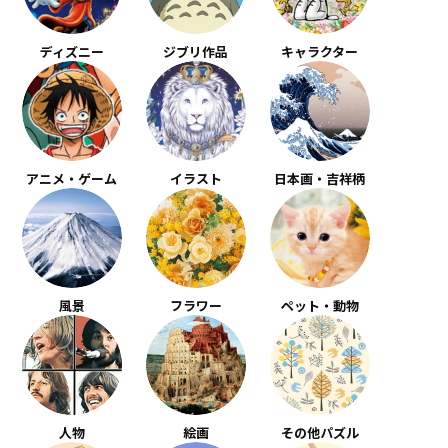
ディズニー
ジブリ作品
キャラクター
アニメ・ゲーム
イラスト
日本画・吉祥柄
風景
フラワー
ペット・動物
人物
絵画
その他パズル