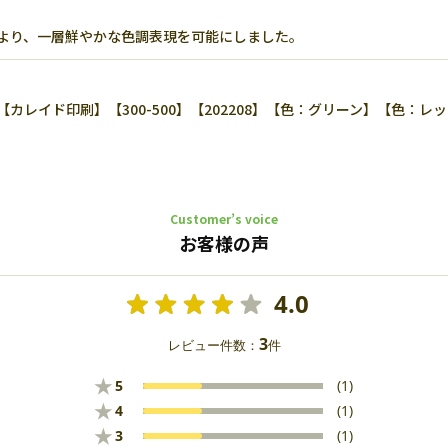
より、一層鮮やかな色調表現を可能にしました。
イド印刷】【300-500】【202208】【色：グリーン】【色：レ
Customer’s voice
お客様の声
4.0
3
レビュー件数：
件
★
5
(1)
★
4
(1)
★
3
(1)