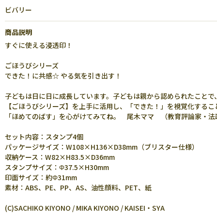
ビバリー
商品説明
すぐに使える浸透印！
ごほうびシリーズ
できた！に共感☆ やる気を引き出す！
子どもは日に日に成長しています。子どもは親から認められたことで
【ごほうびシリーズ】を上手に活用し、「できた！」を視覚化するこ
「ほめてのばす」を心がけてみてね。 尾木ママ （教育評論家・法
セット内容：スタンプ4個
パッケージサイズ：W108×H136×D38mm（ブリスター仕様）
収納ケース：W82×H83.5×D36mm
スタンプサイズ：Φ37.5×H30mm
印面サイズ：約Φ31mm
素材：ABS、PE、PP、AS、油性顔料、PET、紙
(C)SACHIKO KIYONO / MIKA KIYONO / KAISEI・SYA