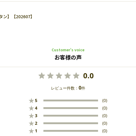
】【202607】
Customer’s voice
お客様の声
0.0
0
レビュー件数：
件
★
5
(0)
★
4
(0)
★
3
(0)
★
2
(0)
★
1
(0)