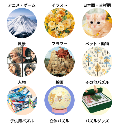
アニメ・ゲーム
イラスト
日本画・吉祥柄
風景
フラワー
ペット・動物
人物
絵画
その他パズル
子供用パズル
立体パズル
パズルグッズ