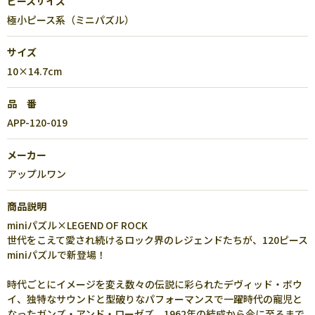
ピースサイズ
極小ピース系（ミニパズル）
サイズ
10×14.7cm
品 番
APP-120-019
メーカー
アップルワン
商品説明
miniパズル×LEGEND OF ROCK
世代をこえて愛され続けるロック界のレジェンドたちが、120ピース
miniパズルで新登場！
時代ごとにイメージを変え数々の伝説に彩られたデヴィッド・ボウ
イ、独特なサウンドと型破りなパフォーマンスで一躍時代の寵児と
なったガンズ・アンド・ローゼズ、1962年の結成から今に至るまで