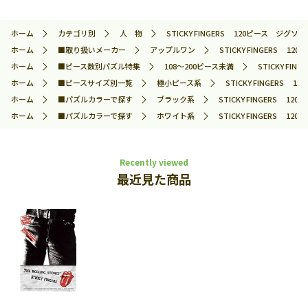
ホーム
カテゴリ別
人 物
STICKY FINGERS 120ピース ジグソーパ
ホーム
■取り扱いメーカー
アップルワン
STICKY FINGERS 1
ホーム
■ピース数別パズル特集
108～200ピース未満
STICKY FI
ホーム
■ピースサイズ別一覧
極小ピース系
STICKY FINGERS 
ホーム
■パズルカラーで探す
ブラック系
STICKY FINGERS 12
ホーム
■パズルカラーで探す
ホワイト系
STICKY FINGERS 12
Recently viewed
最近見た商品