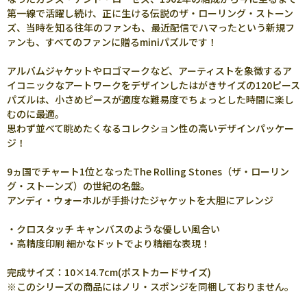
第一線で活躍し続け、正に生ける伝説のザ・ローリング・ストーン
ズ、当時を知る往年のファンも、最近配信でハマったという新規フ
ァンも、すべてのファンに贈るminiパズルです！
アルバムジャケットやロゴマークなど、アーティストを象徴するア
イコニックなアートワークをデザインしたはがきサイズの120ピース
パズルは、小さめピースが適度な難易度でちょっとした時間に楽し
むのに最適。
思わず並べて眺めたくなるコレクション性の高いデザインパッケー
ジ！
9ヵ国でチャート1位となったThe Rolling Stones（ザ・ローリン
グ・ストーンズ）の世紀の名盤。
アンディ・ウォーホルが手掛けたジャケットを大胆にアレンジ
・クロスタッチ キャンバスのような優しい風合い
・高精度印刷 細かなドットでより精細な表現！
完成サイズ：10×14.7cm(ポストカードサイズ)
※このシリーズの商品にはノリ・スポンジを同梱しておりません。