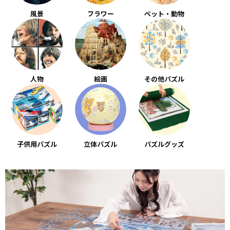
風景
フラワー
ペット・動物
人物
絵画
その他パズル
子供用パズル
立体パズル
パズルグッズ