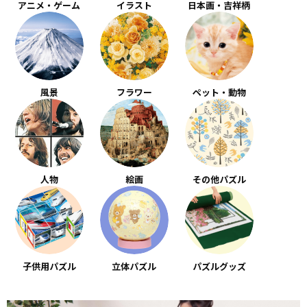
アニメ・ゲーム
イラスト
日本画・吉祥柄
風景
フラワー
ペット・動物
人物
絵画
その他パズル
子供用パズル
立体パズル
パズルグッズ