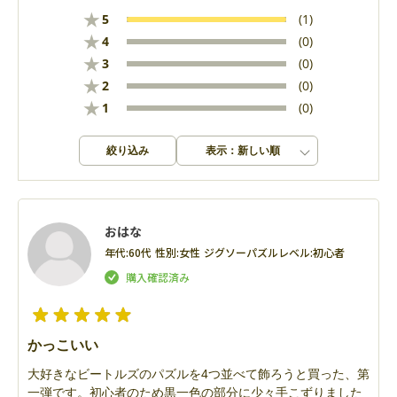
★
5
(1)
★
4
(0)
★
3
(0)
★
2
(0)
★
1
(0)
絞り込み
表示：新しい順
おはな
年代:
60代
性別:
女性
ジグソーパズルレベル:
初心者
かっこいい
大好きなビートルズのパズルを4つ並べて飾ろうと買った、第
一弾です。初心者のため黒一色の部分に少々手こずりました