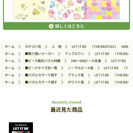
ホーム
カテゴリ別
人 物
LET IT BE （THE BEATLES） 300
ホーム
■取り扱いメーカー
アップルワン
LET IT BE （THE B
ホーム
■ピース数別パズル特集
300～500ピース未満
LET IT BE
ホーム
■ピースサイズ別一覧
ノーマルピース系
LET IT BE （T
ホーム
■パズルカラーで探す
ブラック系
LET IT BE （THE BE
ホーム
■パズルカラーで探す
ホワイト系
LET IT BE （THE BE
Recently viewed
最近見た商品