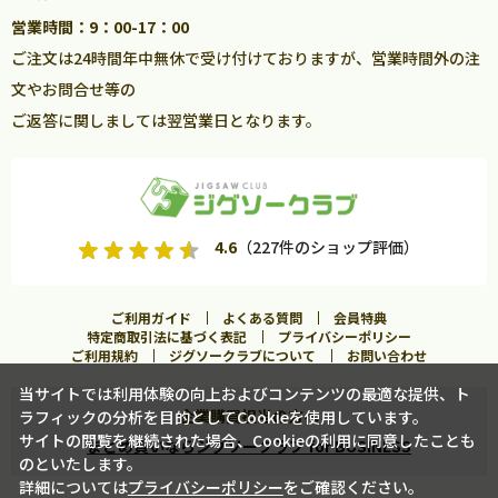
営業時間：9：00-17：00
ご注文は24時間年中無休で受け付けておりますが、営業時間外の注
文やお問合せ等の
ご返答に関しましては翌営業日となります。
4.6
（227件のショップ評価）
ご利用ガイド
よくある質問
会員特典
特定商取引法に基づく表記
プライバシーポリシー
ご利用規約
ジグソークラブについて
お問い合わせ
当サイトでは利用体験の向上およびコンテンツの最適な提供、ト
企業購買担当の方へ
ラフィックの分析を目的としてCookieを使用しています。
カートに入れる
サイトの閲覧を継続された場合、Cookieの利用に同意したことも
まとめ買いならジグソークラブ for BUSINESS
のといたします。
詳細については
プライバシーポリシー
をご確認ください。
この商品に合うフレームを見る