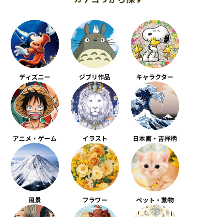
ディズニー
ジブリ作品
キャラクター
アニメ・ゲーム
イラスト
日本画・吉祥柄
風景
フラワー
ペット・動物