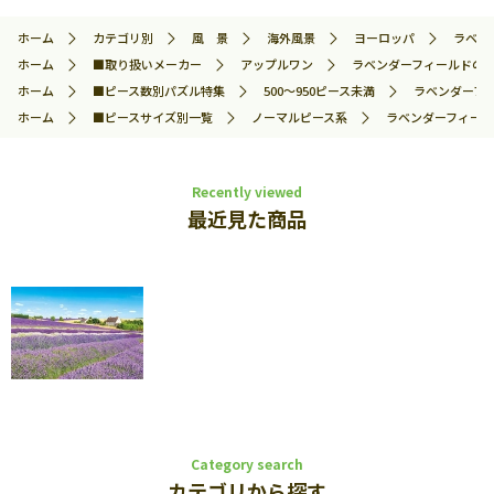
ホーム
カテゴリ別
風 景
海外風景
ヨーロッパ
ラベンダ
ホーム
■取り扱いメーカー
アップルワン
ラベンダーフィールドの風 -
ホーム
■ピース数別パズル特集
500～950ピース未満
ラベンダーフィー
ホーム
■ピースサイズ別一覧
ノーマルピース系
ラベンダーフィールド
Recently viewed
最近見た商品
Category search
カテゴリから探す