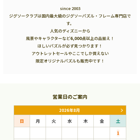
since 2003
ジグソークラブは国内最大級のジグソーパズル・フレーム専門店で
す。
人気のディズニーから
風景やキャラクターなど
6,000点以上
の品揃え！
ほしいパズルが必ず見つかります！
アウトレットセールやここでしか買えない
限定オリジナルパズルも販売中です！
営業日のご案内
2026年8月
日
月
火
水
木
金
土
日
1