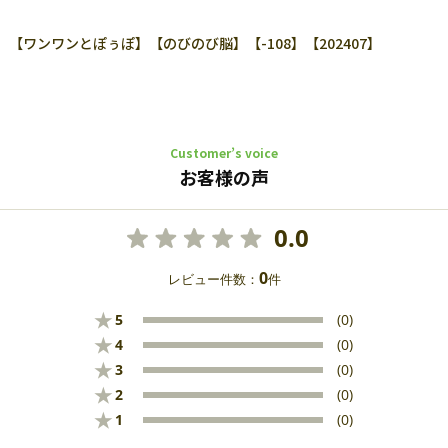
ワンワンとぽぅぽ】【のびのび脳】【-108】【202407】
Customer’s voice
お客様の声
0.0
0
レビュー件数：
件
★
5
(0)
★
4
(0)
★
3
(0)
★
2
(0)
★
1
(0)