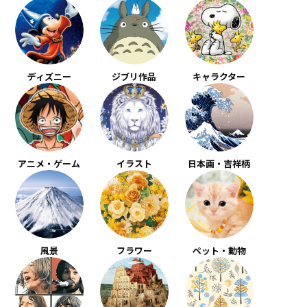
ディズニー
ジブリ作品
キャラクター
アニメ・ゲーム
イラスト
日本画・吉祥柄
風景
フラワー
ペット・動物