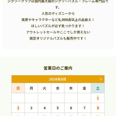
ジグソークラブは国内最大級のジグソーパズル・フレーム専門店で
す。
人気のディズニーから
風景やキャラクターなど
6,000点以上
の品揃え！
ほしいパズルが必ず見つかります！
アウトレットセールやここでしか買えない
限定オリジナルパズルも販売中です！
営業日のご案内
2026年8月
日
月
火
水
木
金
土
日
1
2
3
4
5
6
7
8
6