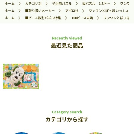
ホーム
カテゴリ別
子供用パズル
板パズル 1.5才～
ワンワンと
ホーム
■取り扱いメーカー
アポロ社
ワンワンとぽぅぽ いっしょにあそ
ホーム
■ピース数別パズル特集
108ピース未満
ワンワンとぽぅぽ いっ
Recently viewed
最近見た商品
Category search
カテゴリから探す