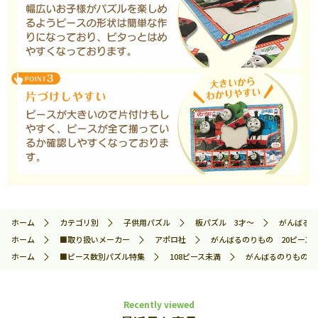
ホーム
カテゴリ別
子供用パズル
板パズル 3才～
がんばるのり
ホーム
■取り扱いメーカー
アポロ社
がんばるのりもの 20ピース AP
ホーム
■ピース数別パズル特集
108ピース未満
がんばるのりもの 20ピ
Recently viewed