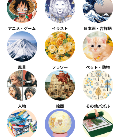
アニメ・ゲーム
イラスト
日本画・吉祥柄
風景
フラワー
ペット・動物
人物
絵画
その他パズル