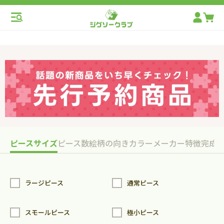
ピースサイズ
ピース数
絵柄の向き
カラー
メーカー
特徴
完成
ラージピース
通常ピース
スモールピース
極小ピース