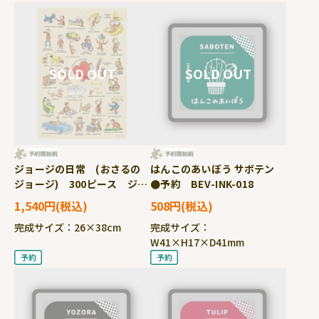
ジョージの日常 (おさるの
はんこのあいぼう サボテン
ジョージ) 300ピース ジグ
●予約 BEV-INK-018
ソーパズル ●予約 YAM-
1,540円
508円
03-971
完成サイズ：26×38cm
完成サイズ：
W41×H17×D41mm