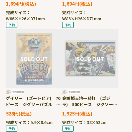
1,694円
1,694円
完成サイズ：
完成サイズ：
W86×H26×D71mm
W86×H26×D71mm
ゲイリー (ズートピア) 70
金鯱城天地一騎打 (ゴジ
ピース ジグソーパズル ●
ラ) 500ピース ジグソーパ
予約 YAM-70-92
ズル ●予約 YAM-05-
528円
1,925円
1106
完成サイズ：5.9×8.6cm
完成サイズ：38×53cm