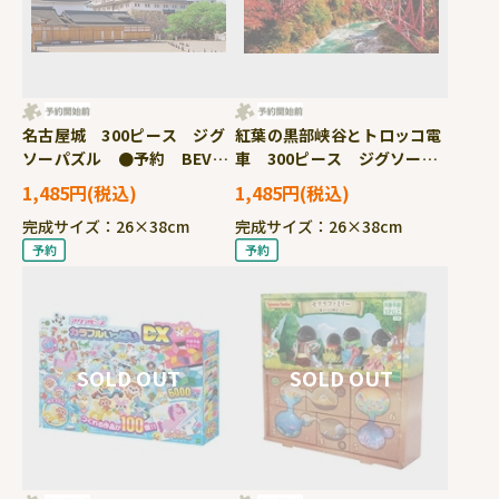
名古屋城 300ピース ジグ
紅葉の黒部峡谷とトロッコ電
ソーパズル ●予約 BEV-
車 300ピース ジグソーパ
300-212
ズル ●予約 BEV-300-
1,485円
1,485円
213 ［CP-TM］
完成サイズ：26×38cm
完成サイズ：26×38cm