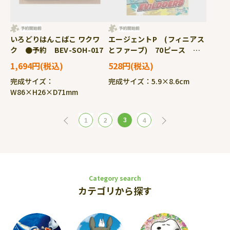
いろどりはんこばこ ワクワ
エージェントP (フィニアス
ク ●予約 BEV-SOH-017
とファーブ) 70ピース ジ
グソーパズル ●予約
1,694円
528円
YAM-70-93
完成サイズ：
完成サイズ：5.9×8.6cm
W86×H26×D71mm
3
1
2
4
Category search
カテゴリから探す