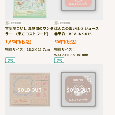
古明地こいし 真昼間のワンダ
はんこのあいぼう ジュース
ラー (東方ロストワード)
●予約 BEV-INK-016
260ピース ジグソーパズ
1,650円
508円
ル ●予約 APP-260-032
完成サイズ：18.2×25.7cm
完成サイズ：
W41×H17×D41mm