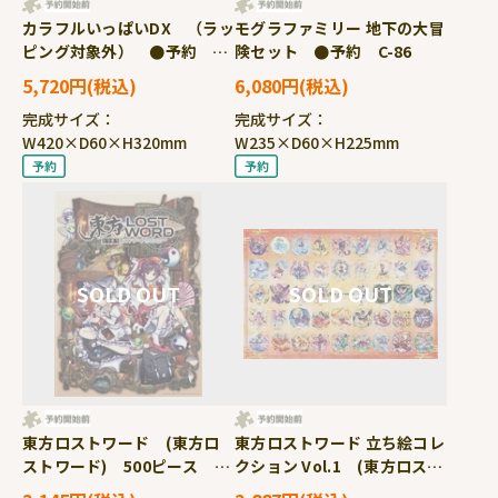
カラフルいっぱいDX （ラッ
モグラファミリー 地下の大冒
ピング対象外） ●予約
険セット ●予約 C-86
AQ-S108 ［CP-AQ］［CP-
5,720円
6,080円
PA］
完成サイズ：
完成サイズ：
W420×D60×H320mm
W235×D60×H225mm
東方ロストワード (東方ロ
東方ロストワード 立ち絵コレ
ストワード) 500ピース ジ
クション Vol.1 (東方ロスト
グソーパズル ●予約
ワード) 1000ピース ジグ