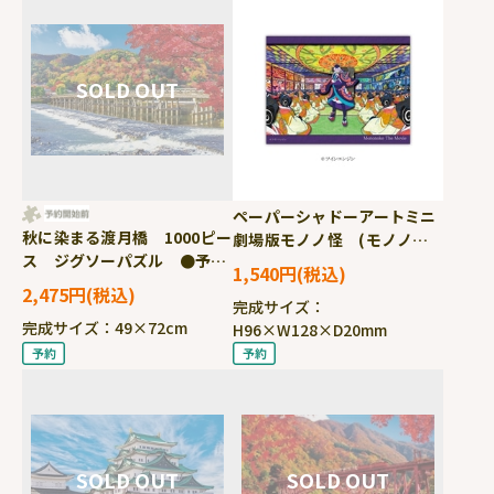
ペーパーシャドーアートミニ
秋に染まる渡月橋 1000ピー
劇場版モノノ怪 (モノノ
ス ジグソーパズル ●予
怪) ●予約 ENS-SA-
1,540円
約 BEV-1000-178 ［CP-
M56 ［CP-PA］
2,475円
TM］
完成サイズ：
完成サイズ：49×72cm
H96×W128×D20mm