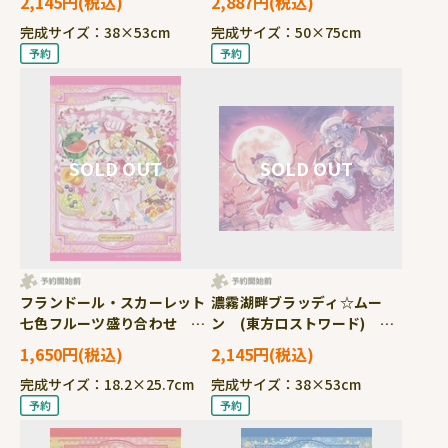
2,145円
2,887円
APP-500-345
ソーパズル ●予約 APP-
完成サイズ：38×53cm
完成サイズ：50×75cm
1000-931
フランドール・スカーレット
濃霧湖畔ブラッディ☆ムー
七色フルーツ盛り合わせ
ン (東方ロストワード)
(東方ロストワード) 260ピ
500ピース ジグソーパズ
1,650円
2,145円
ース ジグソーパズル ●予
ル ●予約 APP-500-346
完成サイズ：18.2×25.7cm
完成サイズ：38×53cm
約 APP-260-031