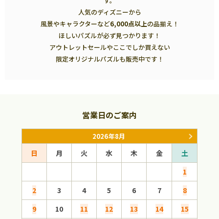
す。
人気のディズニーから
風景やキャラクターなど
6,000点以上
の品揃え！
ほしいパズルが必ず見つかります！
アウトレットセールやここでしか買えない
限定オリジナルパズルも販売中です！
営業日のご案内
2026年8月
日
月
火
水
木
金
土
日
1
2
3
4
5
6
7
8
6
9
10
11
12
13
14
15
13