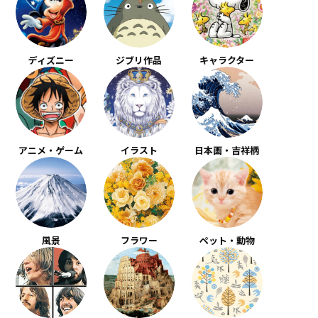
ディズニー
ジブリ作品
キャラクター
アニメ・ゲーム
イラスト
日本画・吉祥柄
風景
フラワー
ペット・動物