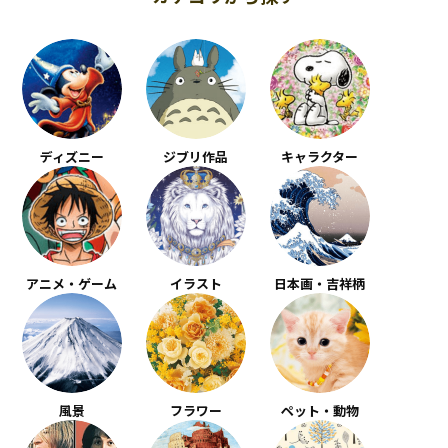
ディズニー
ジブリ作品
キャラクター
アニメ・ゲーム
イラスト
日本画・吉祥柄
風景
フラワー
ペット・動物