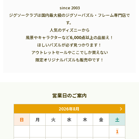
since 2003
ジグソークラブは国内最大級のジグソーパズル・フレーム専門店で
す。
人気のディズニーから
風景やキャラクターなど
6,000点以上
の品揃え！
ほしいパズルが必ず見つかります！
アウトレットセールやここでしか買えない
限定オリジナルパズルも販売中です！
営業日のご案内
2026年8月
日
月
火
水
木
金
土
日
1