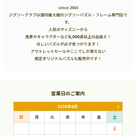
since 2003
ジグソークラブは国内最大級のジグソーパズル・フレーム専門店で
す。
人気のディズニーから
風景やキャラクターなど
6,000点以上
の品揃え！
ほしいパズルが必ず見つかります！
アウトレットセールやここでしか買えない
限定オリジナルパズルも販売中です！
営業日のご案内
2026年8月
日
月
火
水
木
金
土
日
1