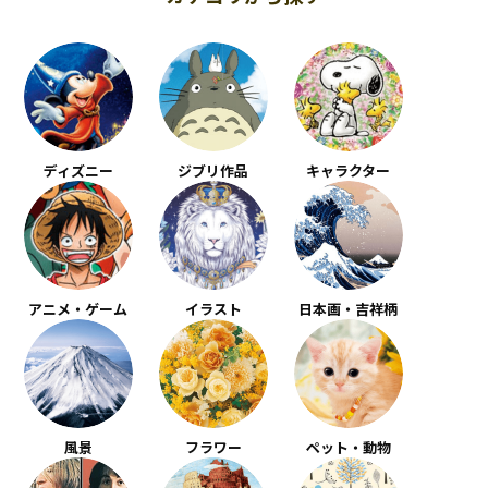
ディズニー
ジブリ作品
キャラクター
アニメ・ゲーム
イラスト
日本画・吉祥柄
風景
フラワー
ペット・動物