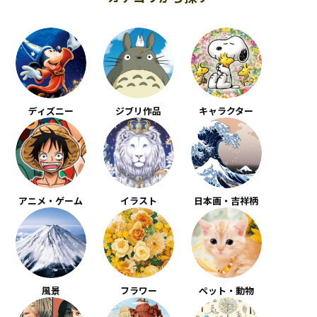
ディズニー
ジブリ作品
キャラクター
アニメ・ゲーム
イラスト
日本画・吉祥柄
風景
フラワー
ペット・動物