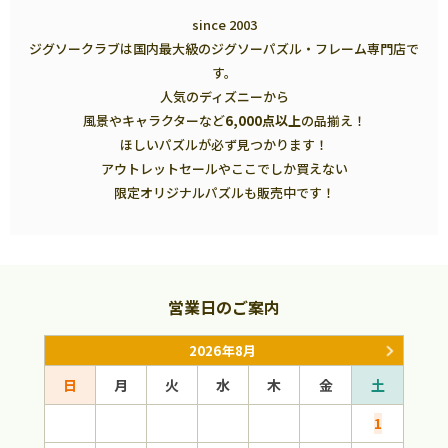
since 2003
ジグソークラブは国内最大級のジグソーパズル・フレーム専門店で
す。
人気のディズニーから
風景やキャラクターなど
6,000点以上
の品揃え！
ほしいパズルが必ず見つかります！
アウトレットセールやここでしか買えない
限定オリジナルパズルも販売中です！
営業日のご案内
2026年8月
日
月
火
水
木
金
土
日
1