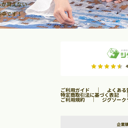
しか買えない
売中です！
2026年9月
2026年10月
4
水
木
金
月
火
水
木
金
土
日
土
2
3
4
5
1
2
3
9
10
11
12
4
5
6
7
8
9
10
ご利用ガイド
よくある
16
17
18
19
11
12
13
14
15
16
17
特定商取引法に基づく表記
ご利用規約
ジグソーク
23
24
25
26
18
19
20
21
22
23
24
30
25
26
27
28
29
30
31
企業