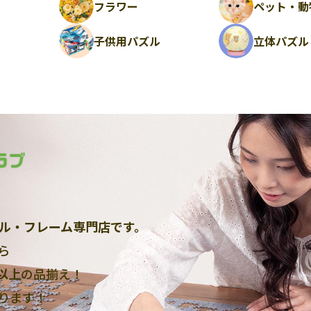
フラワー
ペット・動
ル
子供用パズル
立体パズル
ル・フレーム専門店です。
ら
点以上
の品揃え！
ります！