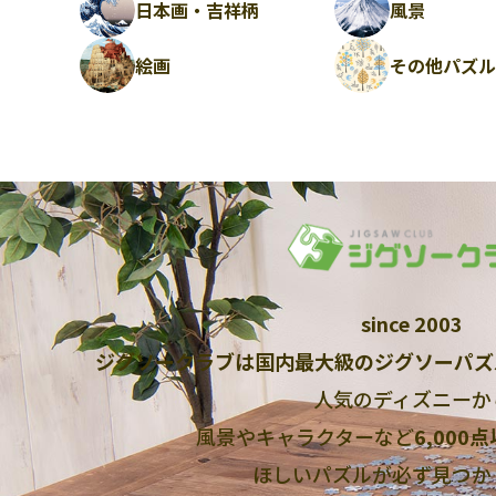
日本画・吉祥柄
風景
絵画
その他パズ
since 2003
ジグソークラブは国内最大級のジグソーパズ
人気のディズニーか
風景やキャラクターなど
6,000
ほしいパズルが必ず見つか