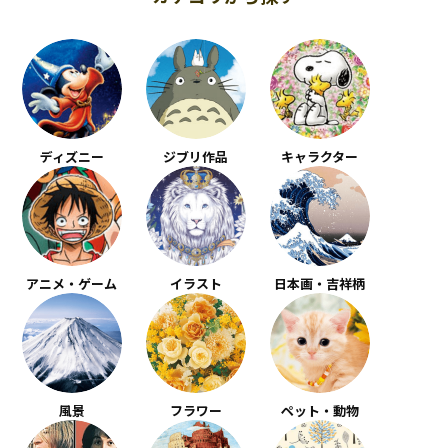
ディズニー
ジブリ作品
キャラクター
アニメ・ゲーム
イラスト
日本画・吉祥柄
風景
フラワー
ペット・動物