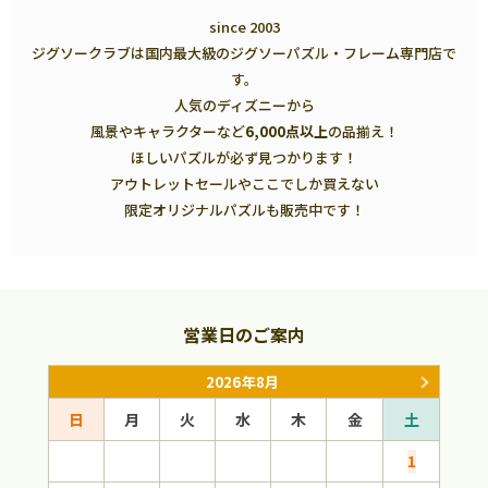
since 2003
ジグソークラブは国内最大級のジグソーパズル・フレーム専門店で
す。
人気のディズニーから
風景やキャラクターなど
6,000点以上
の品揃え！
ほしいパズルが必ず見つかります！
アウトレットセールやここでしか買えない
限定オリジナルパズルも販売中です！
営業日のご案内
2026年8月
日
月
火
水
木
金
土
日
1