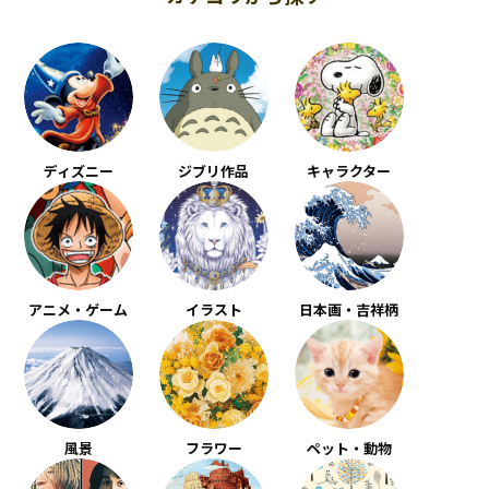
ディズニー
ジブリ作品
キャラクター
アニメ・ゲーム
イラスト
日本画・吉祥柄
風景
フラワー
ペット・動物