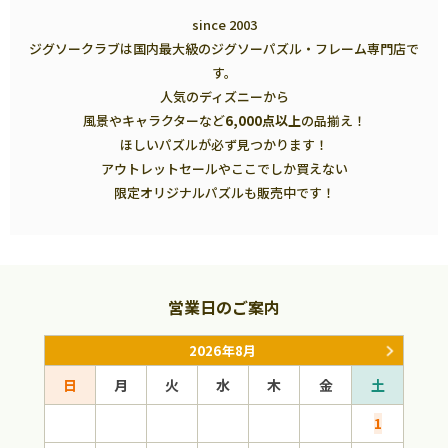
since 2003
ジグソークラブは国内最大級のジグソーパズル・フレーム専門店で
す。
人気のディズニーから
風景やキャラクターなど
6,000点以上
の品揃え！
ほしいパズルが必ず見つかります！
アウトレットセールやここでしか買えない
限定オリジナルパズルも販売中です！
営業日のご案内
2026年8月
日
月
火
水
木
金
土
日
1