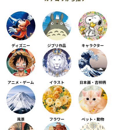
ディズニー
ジブリ作品
キャラクター
アニメ・ゲーム
イラスト
日本画・吉祥柄
風景
フラワー
ペット・動物