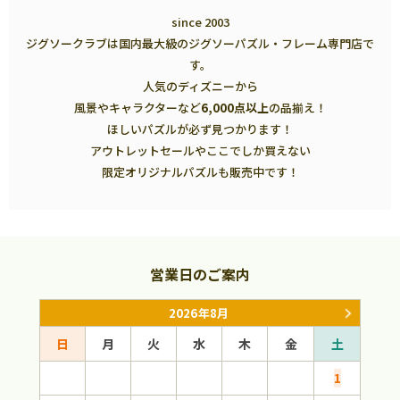
since 2003
ジグソークラブは国内最大級のジグソーパズル・フレーム専門店で
す。
人気のディズニーから
風景やキャラクターなど
6,000点以上
の品揃え！
ほしいパズルが必ず見つかります！
アウトレットセールやここでしか買えない
限定オリジナルパズルも販売中です！
営業日のご案内
2026年8月
日
月
火
水
木
金
土
日
1