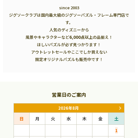
since 2003
ジグソークラブは国内最大級のジグソーパズル・フレーム専門店で
す。
人気のディズニーから
風景やキャラクターなど
6,000点以上
の品揃え！
ほしいパズルが必ず見つかります！
アウトレットセールやここでしか買えない
限定オリジナルパズルも販売中です！
営業日のご案内
2026年8月
日
月
火
水
木
金
土
日
1