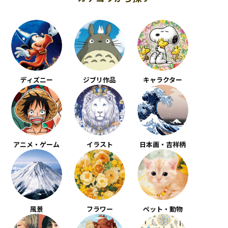
ディズニー
ジブリ作品
キャラクター
アニメ・ゲーム
イラスト
日本画・吉祥柄
風景
フラワー
ペット・動物