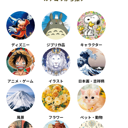
ディズニー
ジブリ作品
キャラクター
アニメ・ゲーム
イラスト
日本画・吉祥柄
風景
フラワー
ペット・動物