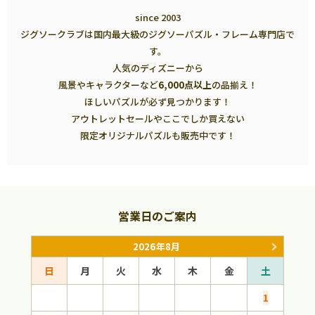
since 2003
ジグソークラブは国内最大級のジグソーパズル・フレーム専門店で
す。
人気のディズニーから
風景やキャラクターなど
6,000点以上
の品揃え！
ほしいパズルが必ず見つかります！
アウトレットセールやここでしか買えない
限定オリジナルパズルも販売中です！
営業日のご案内
2026年8月
日
月
火
水
木
金
土
日
1