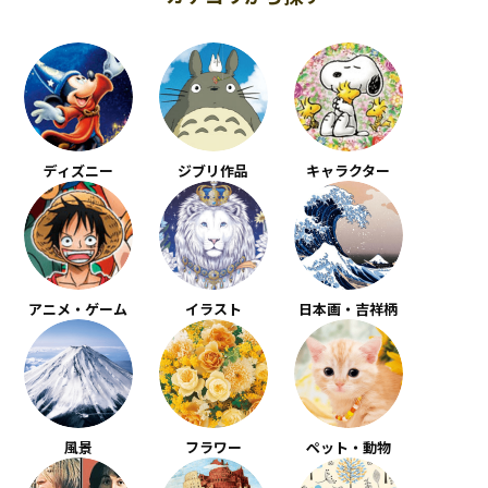
ディズニー
ジブリ作品
キャラクター
アニメ・ゲーム
イラスト
日本画・吉祥柄
風景
フラワー
ペット・動物