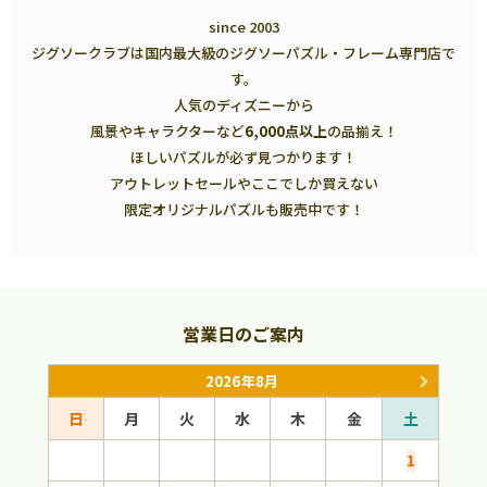
since 2003
ジグソークラブは国内最大級のジグソーパズル・フレーム専門店で
す。
人気のディズニーから
風景やキャラクターなど
6,000点以上
の品揃え！
ほしいパズルが必ず見つかります！
アウトレットセールやここでしか買えない
限定オリジナルパズルも販売中です！
営業日のご案内
2026年8月
日
月
火
水
木
金
土
日
1