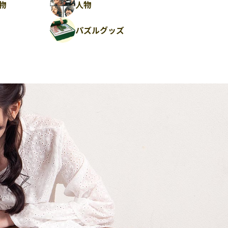
物
人物
パズルグッズ