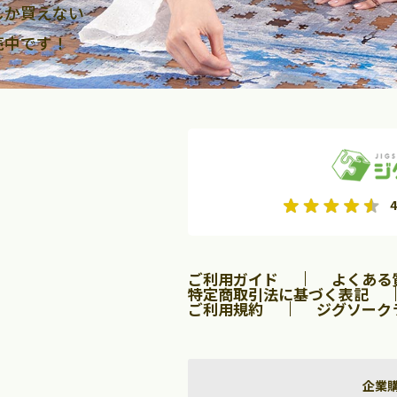
しか買えない
売中です！
2026年9月
2026年10月
4
水
木
金
月
火
水
木
金
土
日
土
2
3
4
5
1
2
3
9
10
11
12
4
5
6
7
8
9
10
ご利用ガイド
よくある
16
17
18
19
11
12
13
14
15
16
17
特定商取引法に基づく表記
ご利用規約
ジグソーク
23
24
25
26
18
19
20
21
22
23
24
30
25
26
27
28
29
30
31
企業