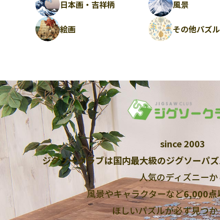
日本画・吉祥柄
風景
絵画
その他パズ
since 2003
ジグソークラブは国内最大級のジグソーパズ
人気のディズニーか
風景やキャラクターなど
6,000
ほしいパズルが必ず見つか