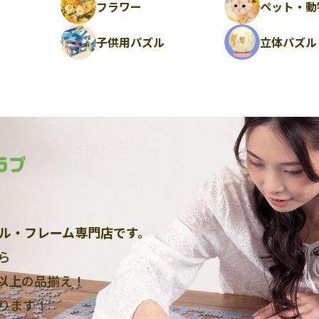
フラワー
ペット・動
ル
子供用パズル
立体パズル
ル・フレーム専門店です。
ら
点以上
の品揃え！
ります！