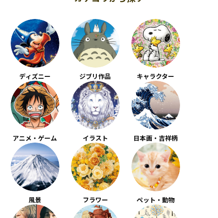
ディズニー
ジブリ作品
キャラクター
アニメ・ゲーム
イラスト
日本画・吉祥柄
風景
フラワー
ペット・動物