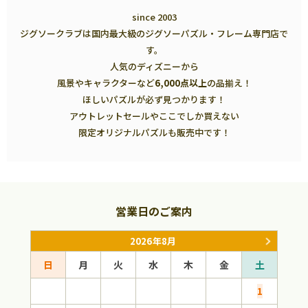
since 2003
ジグソークラブは国内最大級のジグソーパズル・フレーム専門店で
す。
人気のディズニーから
風景やキャラクターなど
6,000点以上
の品揃え！
ほしいパズルが必ず見つかります！
アウトレットセールやここでしか買えない
限定オリジナルパズルも販売中です！
営業日のご案内
2026年8月
日
月
火
水
木
金
土
日
1