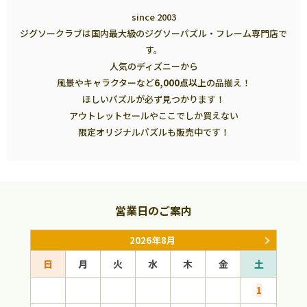
since 2003
ジグソークラブは国内最大級のジグソーパズル・フレーム専門店で
す。
人気のディズニーから
風景やキャラクターなど
6,000点以上
の品揃え！
ほしいパズルが必ず見つかります！
アウトレットセールやここでしか買えない
限定オリジナルパズルも販売中です！
営業日のご案内
2026年8月
日
月
火
水
木
金
土
日
1