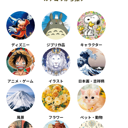
ディズニー
ジブリ作品
キャラクター
アニメ・ゲーム
イラスト
日本画・吉祥柄
風景
フラワー
ペット・動物