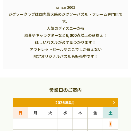
since 2003
ジグソークラブは国内最大級のジグソーパズル・フレーム専門店で
す。
人気のディズニーから
風景やキャラクターなど
6,000点以上
の品揃え！
ほしいパズルが必ず見つかります！
アウトレットセールやここでしか買えない
限定オリジナルパズルも販売中です！
営業日のご案内
2026年8月
日
月
火
水
木
金
土
日
1