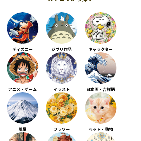
ディズニー
ジブリ作品
キャラクター
アニメ・ゲーム
イラスト
日本画・吉祥柄
風景
フラワー
ペット・動物