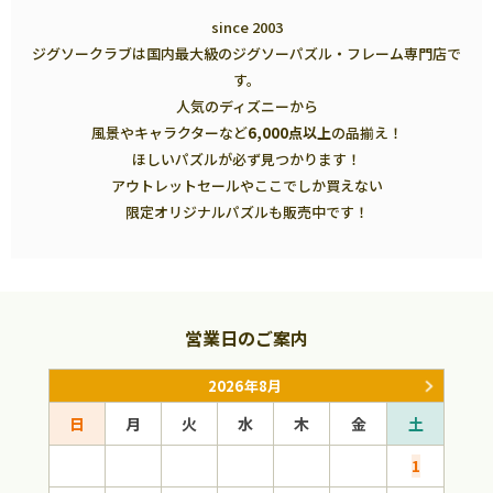
since 2003
ジグソークラブは国内最大級のジグソーパズル・フレーム専門店で
す。
人気のディズニーから
風景やキャラクターなど
6,000点以上
の品揃え！
ほしいパズルが必ず見つかります！
アウトレットセールやここでしか買えない
限定オリジナルパズルも販売中です！
営業日のご案内
2026年8月
日
月
火
水
木
金
土
日
1