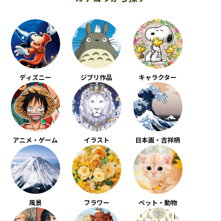
ディズニー
ジブリ作品
キャラクター
アニメ・ゲーム
イラスト
日本画・吉祥柄
風景
フラワー
ペット・動物