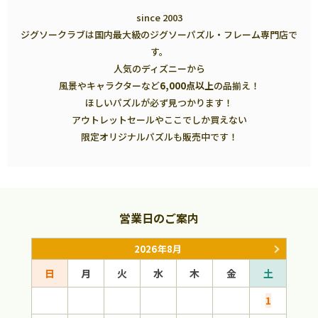
since 2003
ジグソークラブは国内最大級のジグソーパズル・フレーム専門店で
す。
人気のディズニーから
風景やキャラクターなど
6,000点以上
の品揃え！
ほしいパズルが必ず見つかります！
アウトレットセールやここでしか買えない
限定オリジナルパズルも販売中です！
営業日のご案内
2026年8月
日
月
火
水
木
金
土
日
1