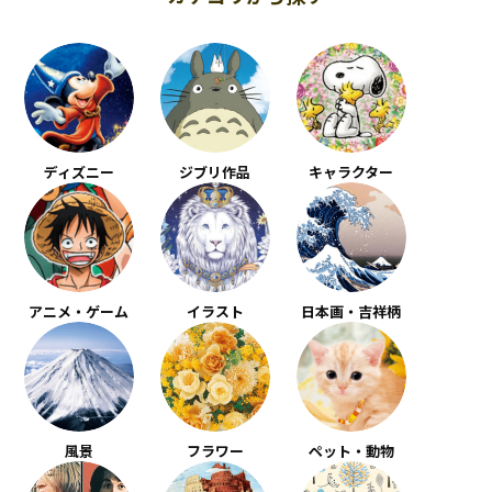
ディズニー
ジブリ作品
キャラクター
アニメ・ゲーム
イラスト
日本画・吉祥柄
風景
フラワー
ペット・動物