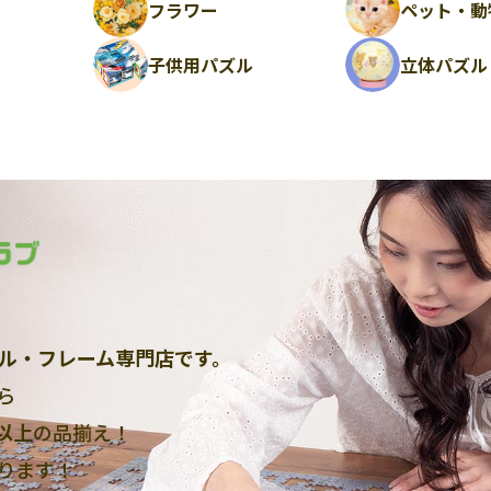
フラワー
ペット・動
ル
子供用パズル
立体パズル
ル・フレーム専門店です。
ら
点以上
の品揃え！
ります！