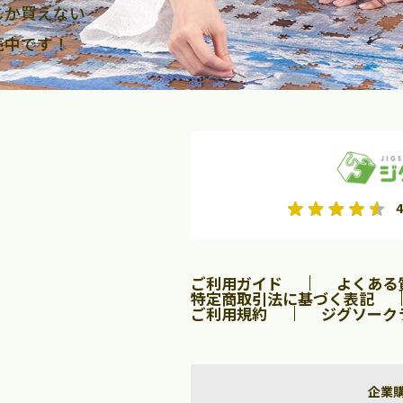
しか買えない
売中です！
2026年9月
2026年10月
4
水
木
金
月
火
水
木
金
土
日
土
2
3
4
5
1
2
3
9
10
11
12
4
5
6
7
8
9
10
ご利用ガイド
よくある
16
17
18
19
11
12
13
14
15
16
17
特定商取引法に基づく表記
ご利用規約
ジグソーク
23
24
25
26
18
19
20
21
22
23
24
30
25
26
27
28
29
30
31
企業