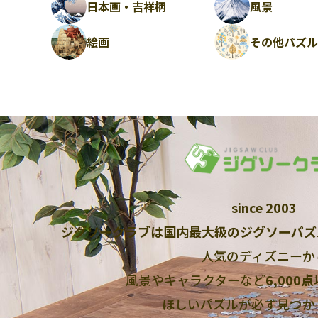
日本画・吉祥柄
風景
絵画
その他パズ
since 2003
ジグソークラブは国内最大級のジグソーパズ
人気のディズニーか
風景やキャラクターなど
6,000
ほしいパズルが必ず見つか