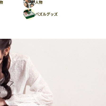
物
人物
パズルグッズ