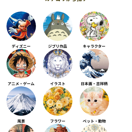
ディズニー
ジブリ作品
キャラクター
アニメ・ゲーム
イラスト
日本画・吉祥柄
風景
フラワー
ペット・動物