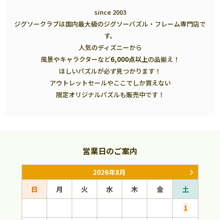
since 2003
ジグソークラブは国内最大級のジグソーパズル・フレーム専門店で
す。
人気のディズニーから
風景やキャラクターなど
6,000点以上
の品揃え！
ほしいパズルが必ず見つかります！
アウトレットセールやここでしか買えない
限定オリジナルパズルも販売中です！
営業日のご案内
2026年8月
日
月
火
水
木
金
土
日
1