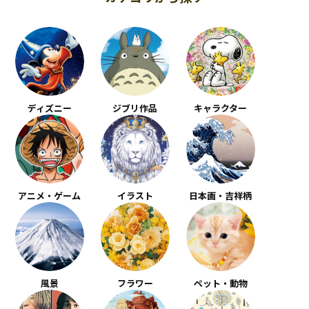
ディズニー
ジブリ作品
キャラクター
アニメ・ゲーム
イラスト
日本画・吉祥柄
風景
フラワー
ペット・動物