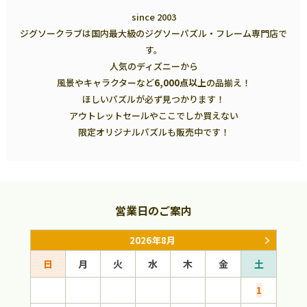
since 2003
ジグソークラブは国内最大級のジグソーパズル・フレーム専門店で
す。
人気のディズニーから
風景やキャラクターなど
6,000点以上
の品揃え！
ほしいパズルが必ず見つかります！
アウトレットセールやここでしか買えない
限定オリジナルパズルも販売中です！
営業日のご案内
2026年8月
日
月
火
水
木
金
土
日
1