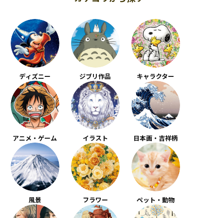
ディズニー
ジブリ作品
キャラクター
アニメ・ゲーム
イラスト
日本画・吉祥柄
風景
フラワー
ペット・動物