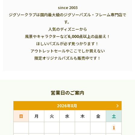
since 2003
ジグソークラブは国内最大級のジグソーパズル・フレーム専門店で
す。
人気のディズニーから
風景やキャラクターなど
6,000点以上
の品揃え！
ほしいパズルが必ず見つかります！
アウトレットセールやここでしか買えない
限定オリジナルパズルも販売中です！
営業日のご案内
2026年8月
日
月
火
水
木
金
土
日
1