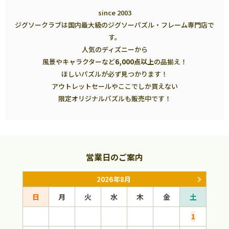
since 2003
ジグソークラブは国内最大級のジグソーパズル・フレーム専門店で
す。
人気のディズニーから
風景やキャラクターなど
6,000点以上
の品揃え！
ほしいパズルが必ず見つかります！
アウトレットセールやここでしか買えない
限定オリジナルパズルも販売中です！
営業日のご案内
2026年8月
日
月
火
水
木
金
土
日
1