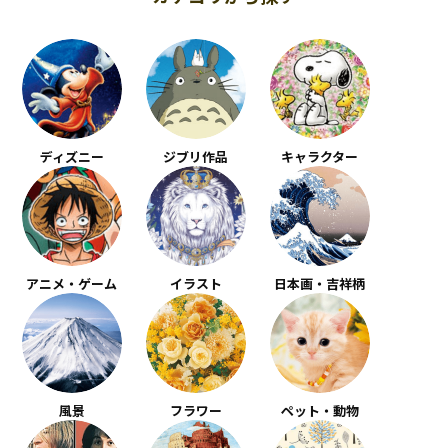
ディズニー
ジブリ作品
キャラクター
アニメ・ゲーム
イラスト
日本画・吉祥柄
風景
フラワー
ペット・動物