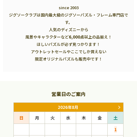
since 2003
ジグソークラブは国内最大級のジグソーパズル・フレーム専門店で
す。
人気のディズニーから
風景やキャラクターなど
6,000点以上
の品揃え！
ほしいパズルが必ず見つかります！
アウトレットセールやここでしか買えない
限定オリジナルパズルも販売中です！
営業日のご案内
2026年8月
日
月
火
水
木
金
土
日
1