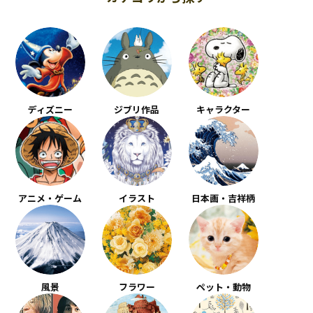
ディズニー
ジブリ作品
キャラクター
アニメ・ゲーム
イラスト
日本画・吉祥柄
風景
フラワー
ペット・動物