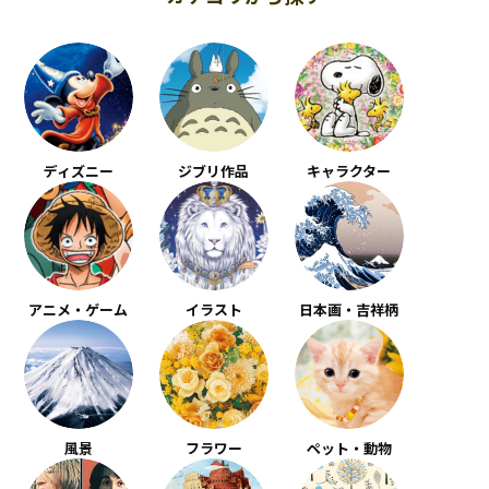
ディズニー
ジブリ作品
キャラクター
アニメ・ゲーム
イラスト
日本画・吉祥柄
風景
フラワー
ペット・動物