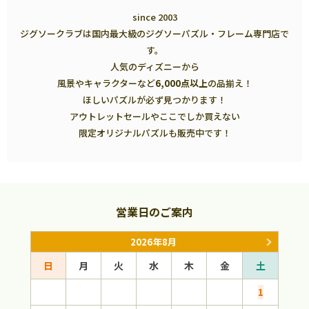
since 2003
ジグソークラブは国内最大級のジグソーパズル・フレーム専門店で
す。
人気のディズニーから
風景やキャラクターなど
6,000点以上
の品揃え！
ほしいパズルが必ず見つかります！
アウトレットセールやここでしか買えない
限定オリジナルパズルも販売中です！
営業日のご案内
2026年8月
日
月
火
水
木
金
土
日
1