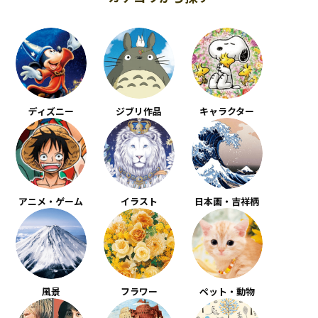
ディズニー
ジブリ作品
キャラクター
アニメ・ゲーム
イラスト
日本画・吉祥柄
風景
フラワー
ペット・動物