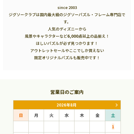
since 2003
ジグソークラブは国内最大級のジグソーパズル・フレーム専門店で
す。
人気のディズニーから
風景やキャラクターなど
6,000点以上
の品揃え！
ほしいパズルが必ず見つかります！
アウトレットセールやここでしか買えない
限定オリジナルパズルも販売中です！
営業日のご案内
2026年8月
日
月
火
水
木
金
土
日
1